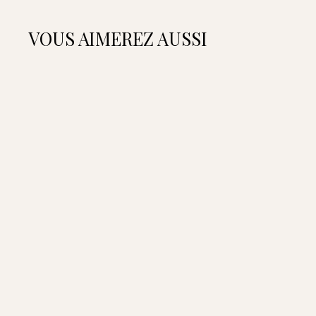
VOUS AIMEREZ AUSSI
A
J
O
U
T
E
R
A
U
P
A
N
I
E
R
Ceinture Écuyer -
Camel
1
150,00€
Ceinture Écuyer - Fauve
Ceinture Écuyer - Kaki
Ceinture Écuyer - Marine
Ceinture Écuyer - Noir
Ceinture Écuyer - Orange