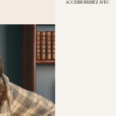
ACCESSOIRISEZ AVEC
Ceintur
150,00€
Ceinture Écuyer - Fauve
Ceinture Écuyer - Kaki
Ceinture É