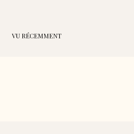
5
0
,
0
0
€
VU RÉCEMMENT