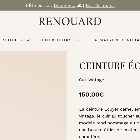
L'Été est là :
Dolce Vita
🌊 |
Nos Ceintures
Diaporama
M
Pause
A
R
PRODUITS
LOOKBOOKS
LA MAISON RENOU
O
Q
U
CEINTURE ÉC
I
N
E
Cuir Vintage
R
Prix
150,00€
150,00€
I
E
régulier
R
La ceinture Écuyer camel est
vintage, le cuir au toucher 
E
modèle rend hommage au pat
N
une boucle étrier de couleur
O
caractère.