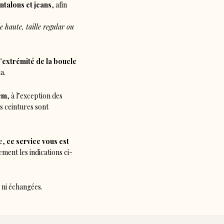
antalons et jeans
, afin
e haute, taille regular ou
l’extrémité de la boucle
a.
 cm
, à l’exception des
s ceintures sont
de,
ce service vous est
vement les indications ci-
 ni échangées.