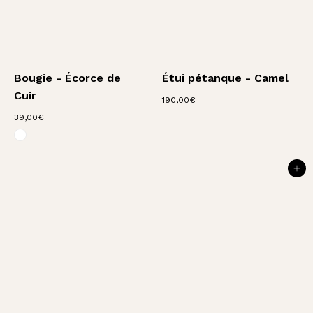
Bougie - Écorce de
Étui pétanque - Camel
Cuir
1
190,00€
9
3
39,00€
0
Bougie - Côte Sauvage
9
,
,
0
0
0
0
AJOUTER AU PANIER
€
€