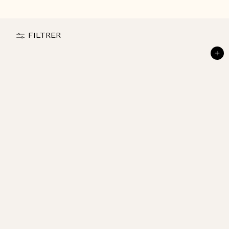
U
A
R
D
FILTRER
AJOUTER AU PANIER