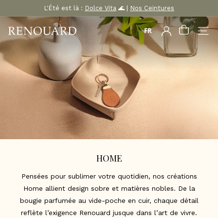
Passer
L'Été est là :
Dolce Vita
🌊 |
Nos Ceintures
au
Diaporama
Pause
M
contenu
FR
COMPTE
NAVI
A
R
O
Q
U
I
N
E
R
I
HOME
E
R
Pensées pour sublimer votre quotidien, nos créations
E
Home allient design sobre et matières nobles. De la
N
bougie parfumée au vide-poche en cuir, chaque détail
O
reflète l’exigence Renouard jusque dans l’art de vivre.