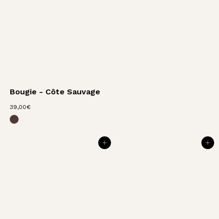
Bougie - Côte Sauvage
3
39,00€
Bougie - Écorce de Cuir
9
,
0
0
AJOUTER AU PANIER
AJOUTER AU PANIER
€