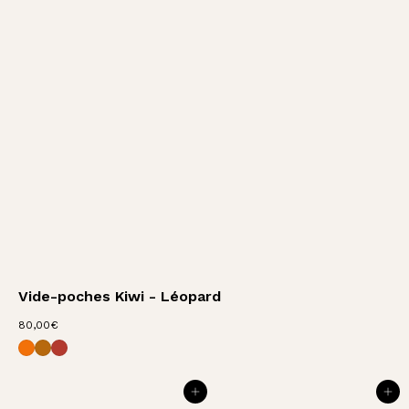
Vide-poches Kiwi - Léopard
8
80,00€
Vide-poches Kiwi - Orange
Vide-poches Kiwi - Fauve
Vide-poches Kiwi - Terracotta
0
,
0
0
AJOUTER AU PANIER
AJOUTER AU PANIER