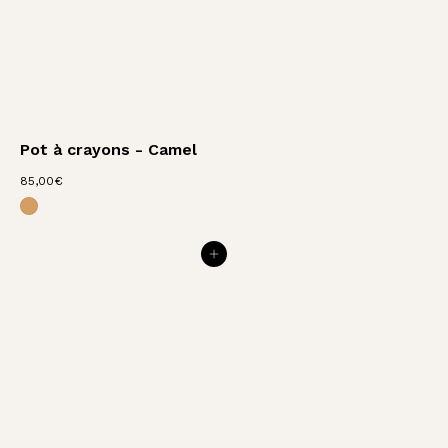
Pot à crayons - Camel
8
85,00€
Pot à crayons - Léopard
5
,
0
0
AJOUTER AU PANIER
€