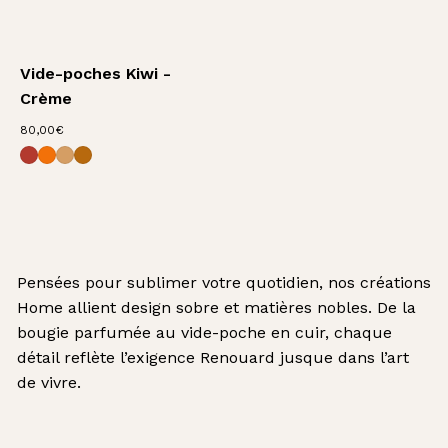
Vide-poches Kiwi -
Crème
8
80,00€
Vide-poches Kiwi - Terracotta
Vide-poches Kiwi - Orange
Vide-poches Kiwi - Léopard
Vide-poches Kiwi - Fauve
0
,
0
0
€
Pensées pour sublimer votre quotidien, nos créations
Home allient design sobre et matières nobles. De la
bougie parfumée au vide-poche en cuir, chaque
détail reflète l’exigence Renouard jusque dans l’art
de vivre.