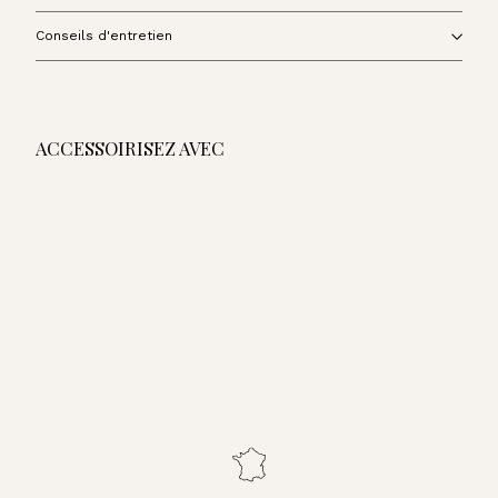
Conseils d'entretien
ACCESSOIRISEZ AVEC
AJOUTER AU PANIER
Ceinture Homme - Fauve
135,00€
135,00€
Ceinture Homme - Kaki
Ceinture Homme - Marine
Ceinture Homme - Noir