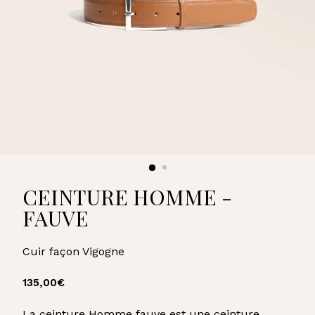
U
A
R
D
CEINTURE HOMME -
FAUVE
Cuir façon Vigogne
Prix
135,00€
135,00€
régulier
La ceinture Homme fauve est une ceinture