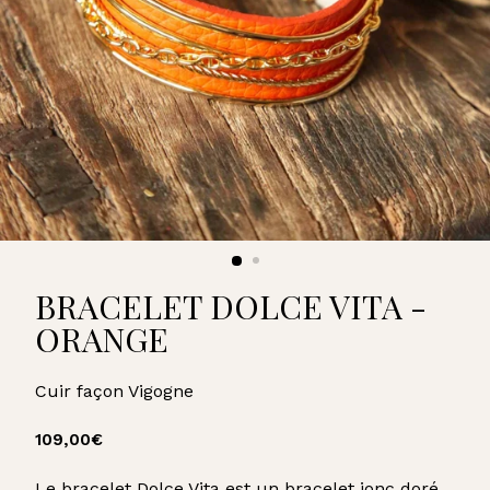
U
A
R
D
BRACELET DOLCE VITA -
ORANGE
Cuir façon Vigogne
Prix
109,00€
109,00€
régulier
Le bracelet Dolce Vita est un bracelet jonc doré