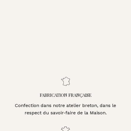
AJOUTER AU PANIER
Bracelet Dolce Vita - Orange
109,00€
109,00€
Bracelet Dolce Vita - Camel
Bracelet Dolce Vita - Fauve
Bracelet Dolce Vita - Noir
Bracelet Dolce Vita - Crème
FABRICATION FRANÇAISE
Confection dans notre atelier breton, dans le
respect du savoir-faire de la Maison.