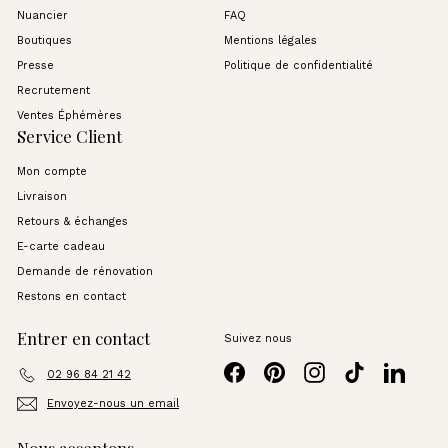
Nuancier
FAQ
Boutiques
Mentions légales
Presse
Politique de confidentialité
Recrutement
Ventes Éphémères
Service Client
Mon compte
Livraison
Retours & échanges
E-carte cadeau
Demande de rénovation
Restons en contact
Entrer en contact
Suivez nous
Facebook
Pinterest
Instagram
TikTok
LinkedI
02 96 84 21 42
Envoyez-nous un email
Nous acceptons