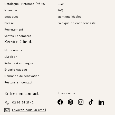
Catalogue Printemps-Été 26
CGV
Nuancier
FAQ
Boutiques
Mentions légales
Presse
Politique de confidentialité
Recrutement
Ventes Éphémères
Service Client
Mon compte
Livraison
Retours & échanges
E-carte cadeau
Demande de rénovation
Restons en contact
Entrer en contact
Suivez nous
Facebook
Pinterest
Instagram
TikTok
LinkedI
02 96 84 21 42
Envoyez-nous un email