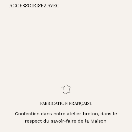
ACCESSOIRISEZ AVEC
AJOUTER AU PANIER
Bracelet Jumping - Orange
65,00€
65,00€
Bracelet Jumping - Terracotta
Bracelet Jumping - Noir
Bracelet Jumping - Kaki
Bracelet Jumping - Camel
Bracelet Jumping - Craie
FABRICATION FRANÇAISE
Confection dans notre atelier breton, dans le
respect du savoir-faire de la Maison.