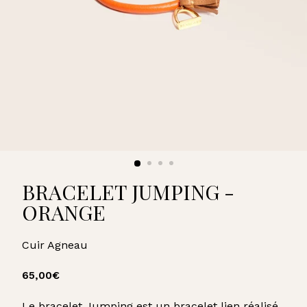
U
A
R
D
BRACELET JUMPING -
ORANGE
Cuir Agneau
Prix
65,00€
65,00€
régulier
Le bracelet Jumping est un bracelet lien réalisé