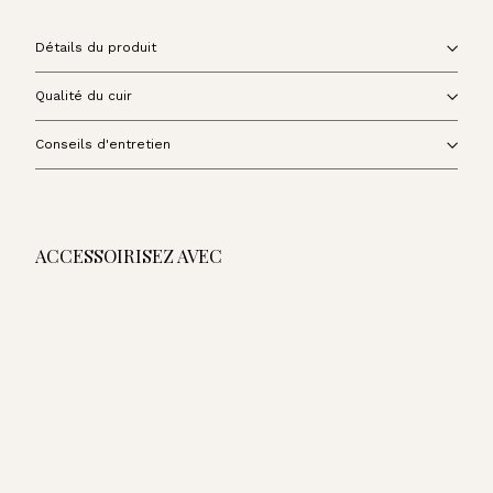
Détails du produit
Qualité du cuir
Conseils d'entretien
ACCESSOIRISEZ AVEC
AJOUTER AU PANIER
Sac Étrivière - Camel
420,00€
420,00€
Sac Étrivière - Orange
Sac Étrivière - Terracotta
Sac Étrivière - Bleu Cobalt