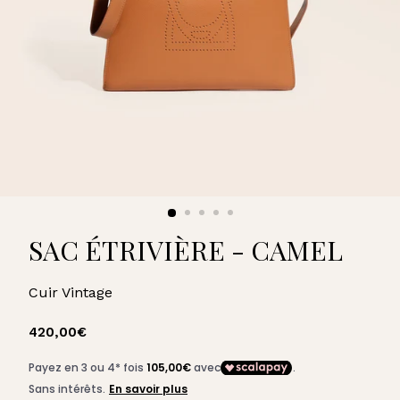
U
A
R
D
SAC ÉTRIVIÈRE - CAMEL
Cuir Vintage
Prix
420,00€
420,00€
régulier