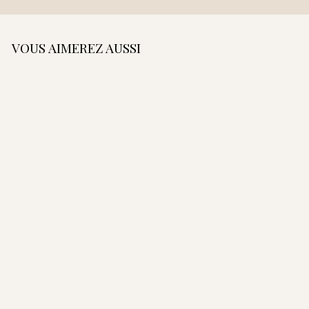
VOUS AIMEREZ AUSSI
AJOUTER AU PANIER
Sac Étrivière -
Camel
4
420,00€
Sac Étrivière - Orange
Sac Étrivière - Terracotta
Sac Étrivière - Bleu Cobalt
2
0