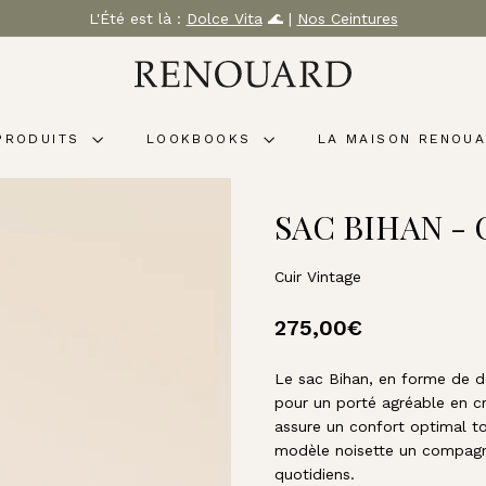
L'Été est là :
Dolce Vita
🌊 |
Nos Ceintures
Diaporama
M
Pause
A
R
PRODUITS
LOOKBOOKS
LA MAISON RENOU
O
Q
U
SAC BIHAN -
I
N
E
Cuir Vintage
R
Prix
275,00€
275,00€
I
E
régulier
R
Le sac Bihan, en forme de de
pour un porté agréable en cr
E
assure un confort optimal to
N
modèle noisette un compagn
O
quotidiens.