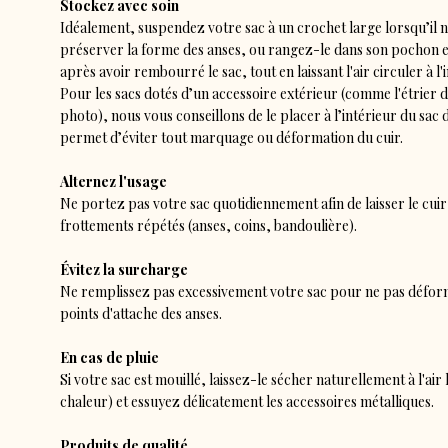
Stockez avec soin
Idéalement, suspendez votre sac à un crochet large lorsqu’il n'
préserver la forme des anses, ou rangez-le dans son pochon en
après avoir rembourré le sac, tout en laissant l'air circuler à l'i
Pour les sacs dotés d’un accessoire extérieur (comme l'étrier
photo), nous vous conseillons de le placer à l’intérieur du sac 
permet d’éviter tout marquage ou déformation du cuir.
Alternez l'usage
Ne portez pas votre sac quotidiennement afin de laisser le cuir 
frottements répétés (anses, coins, bandoulière).
Évitez la surcharge
Ne remplissez pas excessivement votre sac pour ne pas déformer
points d'attache des anses.
En cas de pluie
Si votre sac est mouillé, laissez-le sécher naturellement à l'air 
chaleur) et essuyez délicatement les accessoires métalliques.
Produits de qualité