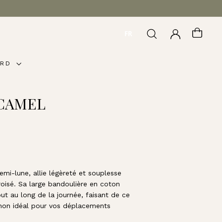
FR
RECHERCHER
COMPTE
PANI
ARD
 CAMEL
mi-lune, allie légèreté et souplesse
oisé. Sa large bandoulière en coton
ut au long de la journée, faisant de ce
on idéal pour vos déplacements