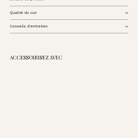
Qualité du cuir
Conseils d'entretien
ACCESSOIRISEZ AVEC
AJOUTER AU PANIER
Sac Balneum - Kaki
475,00€
475,00€
Sac Balneum - Noir
Sac Balneum - Marine
Sac Balneum - Bleu Cobalt
Sac Balneum - Orange
Sac Balneum - Terracotta
Sac Balneum - Fauve