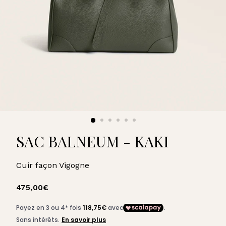
U
A
R
D
SAC BALNEUM - KAKI
Cuir façon Vigogne
Prix
475,00€
475,00€
régulier