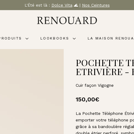
L'Été est là :
Dolce Vita
🌊 |
Nos Ceintures
Diaporama
M
Pause
A
R
PRODUITS
LOOKBOOKS
LA MAISON RENOU
O
Q
U
POCHETTE T
I
ETRIVIÈRE -
N
E
R
Cuir façon Vigogne
I
E
Prix
150,00€
150,00€
R
régulier
E
La Pochette Téléphone Étriv
N
emporter votre téléphone po
O
grâce à sa bandoulière régl
double étrier perforé, symbo