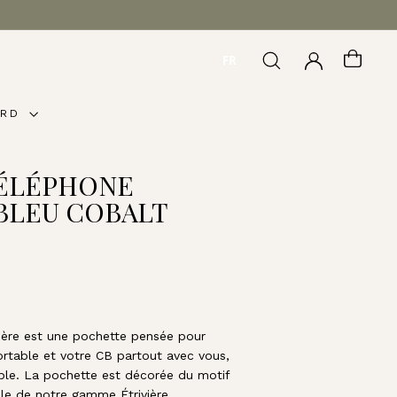
FR
RECHERCHER
COMPTE
PANI
ARD
ÉLÉPHONE
 BLEU COBALT
ière est une pochette pensée pour
rtable et votre CB partout avec vous,
able. La pochette est décorée du motif
le de notre gamme Étrivière.