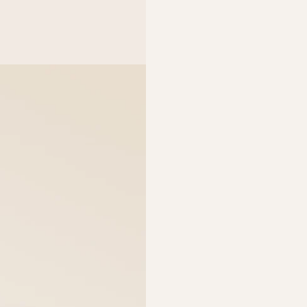
Pochett
Cobalt
150,00€
Pochette Téléphone Etrivière - Orange
Pochette Téléphone Etrivière - Noir
Pochette Téléphone 
Poche