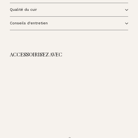
Qualité du cuir
Conseils d'entretien
ACCESSOIRISEZ AVEC
AJOUTER AU PANIER
Sac Zanzibar - Noir
399,00€
399,00€
Sac Zanzibar - Encre