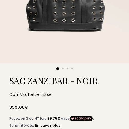
U
A
R
D
SAC ZANZIBAR - NOIR
Cuir Vachette Lisse
Prix
399,00€
399,00€
régulier