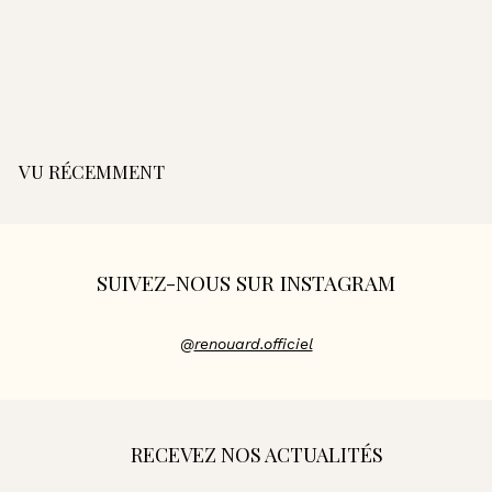
Sac Zanzibar - Noir
3
399,00€
Sac Zanzibar - Encre
9
9
,
0
0
VU RÉCEMMENT
€
SUIVEZ-NOUS SUR INSTAGRAM
@
renouard.officiel
RECEVEZ NOS ACTUALITÉS