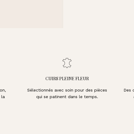
65,00€
Porte-clés Maya - Terr
Porte-clés Maya - Noir
Porte-clés
CUIRS PLEINE FLEUR
on,
Sélectionnés avec soin pour des pièces
Des 
 la
qui se patinent dans le temps.