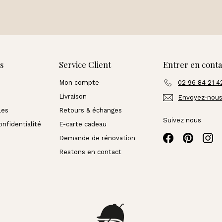
s
Service Client
Entrer en conta
Mon compte
02 96 84 21 4
Livraison
Envoyez-nous
les
Retours & échanges
Suivez nous
onfidentialité
E-carte cadeau
Facebook
Pinteres
In
Demande de rénovation
Restons en contact