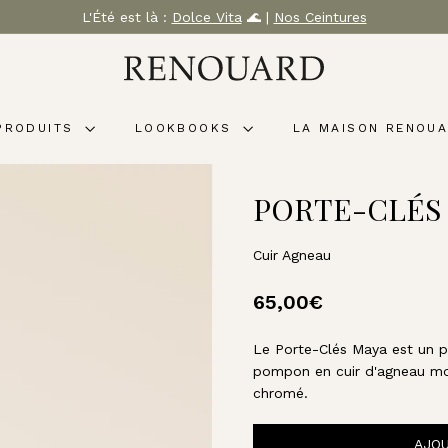
L'Été est là :
Dolce Vita
🌊 |
Nos Ceintures
Diaporama
M
Pause
A
R
PRODUITS
LOOKBOOKS
LA MAISON RENOU
O
Q
U
PORTE-CLÉS
I
N
E
Cuir Agneau
R
Prix
65,00€
65,00€
I
E
régulier
R
Le Porte-Clés Maya est un p
pompon en cuir d'agneau m
E
chromé.
N
O
AJOU