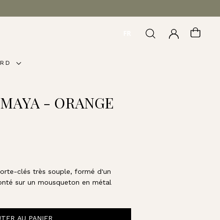
FR
RECHERCHER
COMPTE
PANI
ARD
 MAYA - ORANGE
orte-clés très souple, formé d'un
onté sur un mousqueton en métal
TER AU PANIER