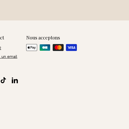
ct
Nous acceptons
2
 un email
t
stagram
TikTok
LinkedIn