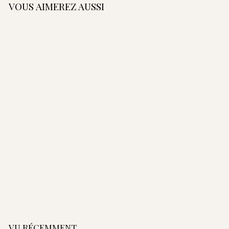
VOUS AIMEREZ AUSSI
AJOUTER AU PANIER
Grand Vanity -
Fauve
3
375,00€
Grand Vanity - Terracotta
Grand Vanity - Orange
Grand Vanity - Noir
7
5
,
0
0
VU RÉCEMMENT