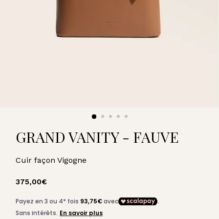
U
A
R
D
GRAND VANITY - FAUVE
Cuir façon Vigogne
Prix
375,00€
375,00€
régulier