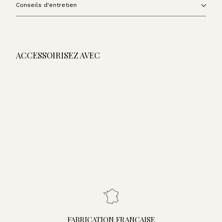
Conseils d'entretien
ACCESSOIRISEZ AVEC
AJOUTER AU PANIER
Grand Vanity - Fauve
375,00€
375,00€
Grand Vanity - Terracotta
Grand Vanity - Orange
Grand Vanity - Noir
FABRICATION FRANÇAISE