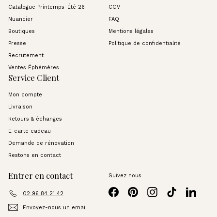
Catalogue Printemps-Été 26
CGV
Nuancier
FAQ
Boutiques
Mentions légales
Presse
Politique de confidentialité
Recrutement
Ventes Éphémères
Service Client
Mon compte
Livraison
Retours & échanges
E-carte cadeau
Demande de rénovation
Restons en contact
Entrer en contact
Suivez nous
Facebook
Pinterest
Instagram
TikTok
LinkedI
02 96 84 21 42
Envoyez-nous un email