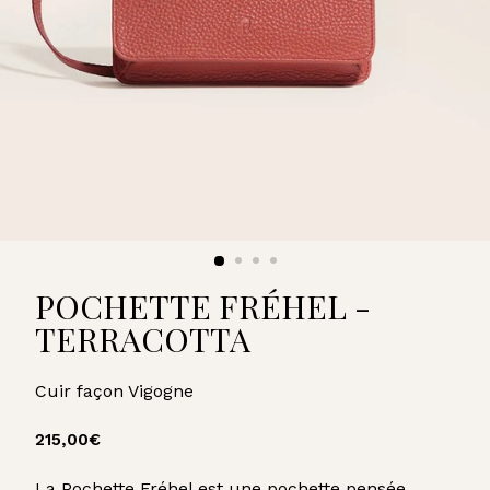
U
A
R
D
POCHETTE FRÉHEL -
TERRACOTTA
Cuir façon Vigogne
Prix
215,00€
215,00€
régulier
La Pochette Fréhel est une pochette pensée