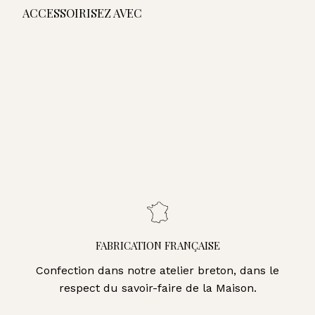
ACCESSOIRISEZ AVEC
AJOUTER AU PANIER
Pochette Fréhel -
Terracotta
215,00€
215,00€
Pochette Fréhel - Noir
Pochette Fréhel - Marine
Pochette Fréhel - Kaki
Pochette Fréhel - Fauve
Pochette Fréhel - Camel
Pochette Fréhel - Bleu Cobalt
Pochette Fréhel - Orange
FABRICATION FRANÇAISE
Confection dans notre atelier breton, dans le
respect du savoir-faire de la Maison.